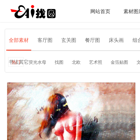
网站首页
素材图
全部素材
客厅图
玄关图
餐厅图
床头画
组
书法其它
热门
荧光水母
找图
北欧
艺术照
金箔贴图
美食
门
汽车
头像
有福人家
羽毛
主题元素
3d立体画
壁纸
鹿
家庭生活
背景
名片
水晶