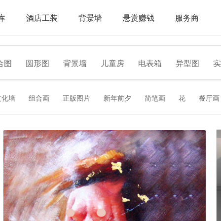
库
酒店工装
背景墙
悬赏赚钱
服务商
合图
圆形图
背景墙
儿童房
电表箱
异型图
实
文化墙
组合画
正版图片
新年前夕
简笔画
花
餐厅画
轻奢
花束
矢量图
花卉
文化墙
星象图
水墨蝴蝶
画
橄榄枝
银杏叶
鱼
家和富贵
新中式