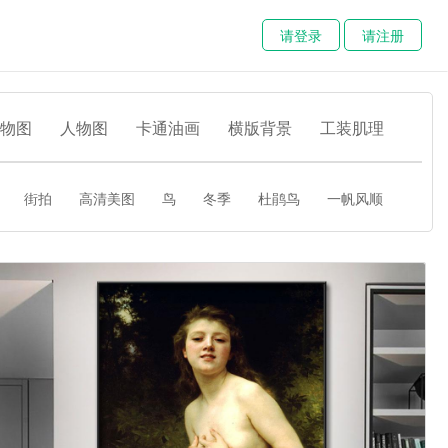
请登录
请注册
物图
人物图
卡通油画
横版背景
工装肌理
街拍
高清美图
鸟
冬季
杜鹃鸟
一帆风顺
河流
枫叶
人物图
草莓
校园壁画
麋鹿